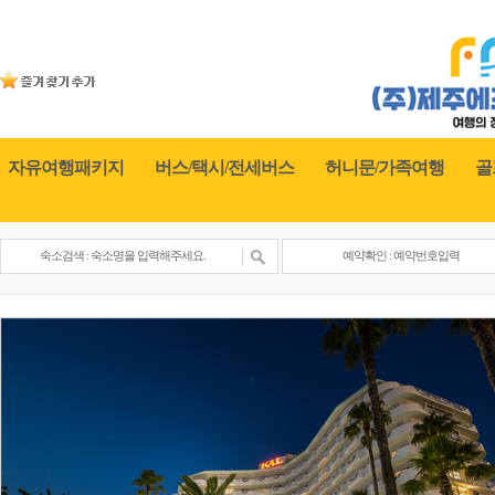
자유여행패키지
버스/택시/전세버스
허니문/가족여행
골