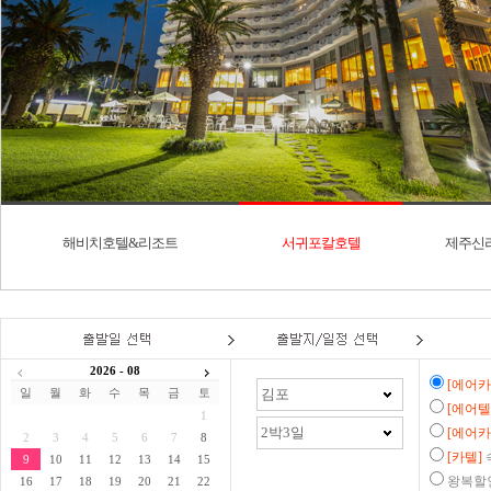
해비치호텔&리조트
서귀포칼호텔
제주신
2026
-
08
[에어카
일
월
화
수
목
금
토
[에어텔
1
[에어카
2
3
4
5
6
7
8
[카텔]
9
10
11
12
13
14
15
왕복할
16
17
18
19
20
21
22