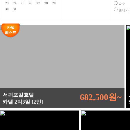
23
24
25
26
27
28
29
숙소
30
31
렌터카
카텔
베스트
서귀포칼호텔
682,500원~
카텔 2박3일 [2인]