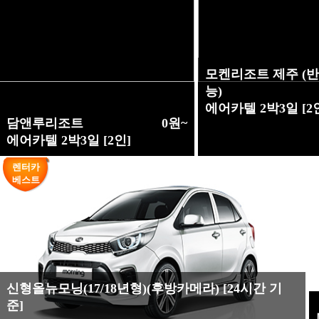
모켄리조트 제주 (
능)
에어카텔 2박3일 [2
담앤루리조트
0원~
에어카텔 2박3일 [2인]
렌터카
베스트
신형올뉴모닝(17/18년형)(후방카메라) [24시간 기
준]