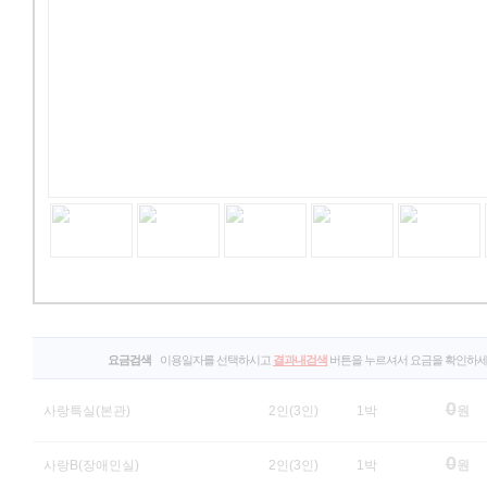
요금검색
이용일자를 선택하시고
결과내검색
버튼을 누르셔서 요금을 확인하세
0
사랑특실(본관)
2인(3인)
1박
원
0
사랑B(장애인실)
2인(3인)
1박
원