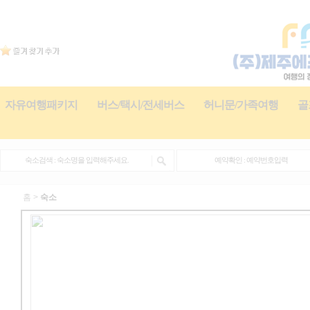
자유여행패키지
버스/택시/전세버스
허니문/가족여행
골
홈 >
숙소