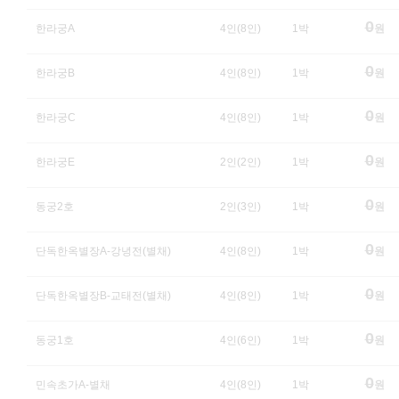
0
한라궁A
4인(8인)
1박
원
0
한라궁B
4인(8인)
1박
원
0
한라궁C
4인(8인)
1박
원
0
한라궁E
2인(2인)
1박
원
0
동궁2호
2인(3인)
1박
원
0
단독한옥별장A-강녕전(별채)
4인(8인)
1박
원
0
단독한옥별장B-교태전(별채)
4인(8인)
1박
원
0
동궁1호
4인(6인)
1박
원
0
민속초가A-별채
4인(8인)
1박
원